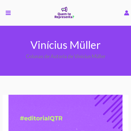
Ir
para
o
conteúdo
Vinícius Müller
Colunas de Autoria de Vinícius Müller